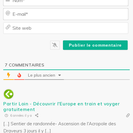
o
m
E
*
-
m
S
a
i
i
t
l
e
*
w
e
b
7
COMMENTAIRES
Le plus ancien
Partir Loin - Découvrir l'Europe en train et voyger
gratuitement
6 années il y a
[…] Sentier de randonnée- Ascension de l'Acropole des
Draveurs 3 jours il y […]