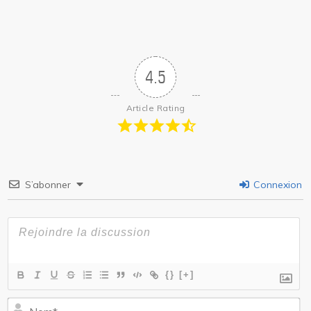
4.5
Article Rating
S’abonner
Connexion
{}
[+]
N